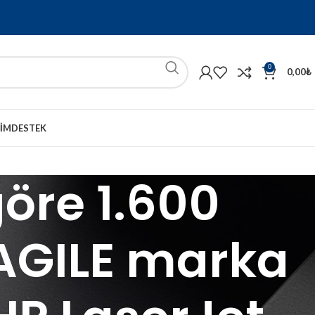
0
0,00
₺
ŞIM
DESTEK
öre 1.600
RAGILE marka