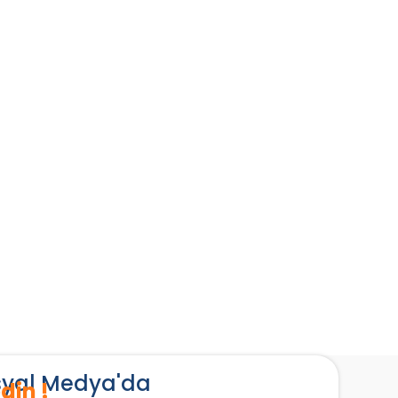
osyal Medya'da
din !