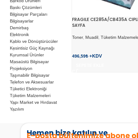
Barkod Ürünleri
Baskı Çözümleri
Bilgisayar Parçaları
FRAGILE CE285A/CB435A CIPLI
Bilgisayarlar
SAYFA
Demirbaş
Elektronik
Toner
,
Muadil
,
Tüketim Malzemele
Kablo ve Dönüştürücüler
Kesintisiz Güç Kaynağı
Kurumsal Ürünler
496,59
₺
Masaüstü Bilgisayar
SEPETE EKLE
Projeksiyon
Taşınabilir Bilgisayar
Telefon ve Aksesuarlar
Tüketici Elektroniği
Tüketim Malzemeleri
Yapı Market ve Hırdavat
Yazılım
Hemen bize katılın ve
E-posta bültenimize abone o