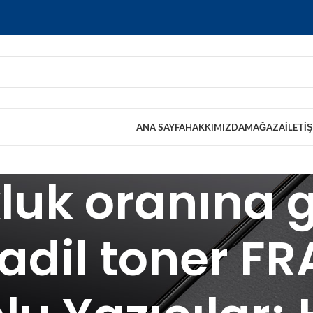
ANA SAYFA
HAKKIMIZDA
MAĞAZA
İLETI
luk oranına g
adil toner F