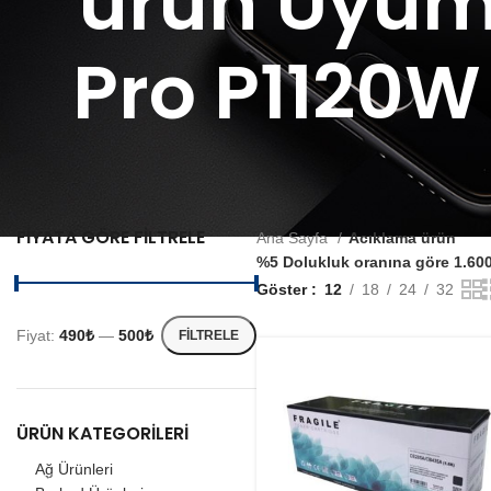
ürün Uyuml
Pro P1120W 
FIYATA GÖRE FILTRELE
Ana Sayfa
Acıklama ürün
%5 Dolukluk oranına göre 1.60
Göster
12
18
24
32
Fiyat:
490₺
—
500₺
FILTRELE
ÜRÜN KATEGORILERI
Ağ Ürünleri