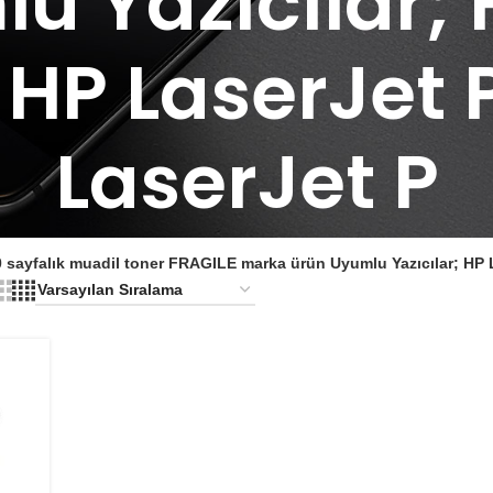
u Yazıcılar; 
HP LaserJet 
LaserJet P
0 sayfalık muadil toner FRAGILE marka ürün Uyumlu Yazıcılar; HP