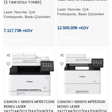
(2 TAM DOLU TONER)
Lazer Yazıcılar
,
Çok
Lazer Yazıcılar
,
Çok
Fonksiyonlu
,
Baskı Çözümleri
Fonksiyonlu
,
Baskı Çözümleri
12.500,00
₺
7.117,73
₺
SEPETE EKLE
SEPETE EKLE
CANON I-SENSYS MF657CDW
CANON I-SENSYS MF553DW
RENKLI LASER
MONO LASER
YAZ/TAR/FOT/FAX/DUB/ETH
YAZ/TAR/FOT/FAX/DUB/ETH