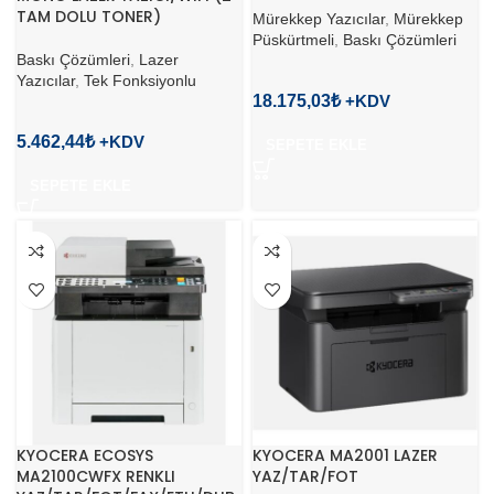
TAM DOLU TONER)
Mürekkep Yazıcılar
,
Mürekkep
Püskürtmeli
,
Baskı Çözümleri
Baskı Çözümleri
,
Lazer
Yazıcılar
,
Tek Fonksiyonlu
18.175,03
₺
5.462,44
₺
SEPETE EKLE
SEPETE EKLE
KYOCERA ECOSYS
KYOCERA MA2001 LAZER
MA2100CWFX RENKLI
YAZ/TAR/FOT