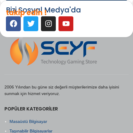
Bizi Sosyal Medya'da
takip edin !
2006 Yılından bu güne siz değerli müşterilerimize daha iyisini
sunmak için hizmet veriyoruz.
POPÜLER KATEGORILER
Masaüstü Bilgisayar
Taşınabilir Bilgisayarlar