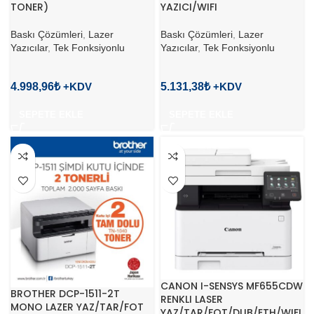
TONER)
YAZICI/WIFI
Baskı Çözümleri
,
Lazer
Baskı Çözümleri
,
Lazer
Yazıcılar
,
Tek Fonksiyonlu
Yazıcılar
,
Tek Fonksiyonlu
4.998,96
₺
5.131,38
₺
SEPETE EKLE
SEPETE EKLE
CANON I-SENSYS MF655CDW
BROTHER DCP-1511-2T
RENKLI LASER
MONO LAZER YAZ/TAR/FOT
YAZ/TAR/FOT/DUB/ETH/WIFI