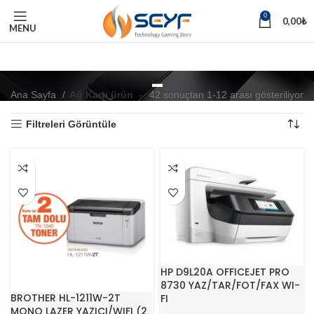
0
0,00
₺
MENU
-
Ana Sayfa
Ağ Kartı ürün
-
42 sonuçtan 1-12 arası gösteriliyor
Filtreleri Görüntüle
HP D9L20A OFFICEJET PRO
8730 YAZ/TAR/FOT/FAX WI-
BROTHER HL-1211W-2T
FI
MONO LAZER YAZICI/WIFI (2