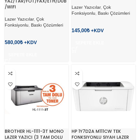
YAZ/TAR/FOT/FAX/ETH/DUB
/WIFI
Lazer Yazıcılar
,
Çok
Fonksiyonlu
,
Baskı Çözümleri
Lazer Yazıcılar
,
Çok
Fonksiyonlu
,
Baskı Çözümleri
145,00
₺
580,00
₺
SEPETE EKLE
SEPETE EKLE
BROTHER HL-1111-3T MONO
HP 1Y7D2A M111CW TEK
LAZER YAZICI (3 TAM DOLU
FONKSIYONLU SIYAH LAZER