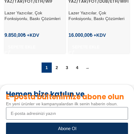
YAZ/TAR/FOT/ETH/WIF
YAZ/TAR/FOT/DUB/ETH/WIFI
Lazer Yazıcılar
,
Çok
Lazer Yazıcılar
,
Çok
Fonksiyonlu
,
Baskı Çözümleri
Fonksiyonlu
,
Baskı Çözümleri
9.850,00
₺
16.000,00
₺
SEPETE EKLE
SEPETE EKLE
1
2
3
4
→
Hemen bize katılın ve
E-posta bültenimize abone olun
En yeni ürünler ve kampanyalardan ilk senin haberin olsun.
Abone Ol