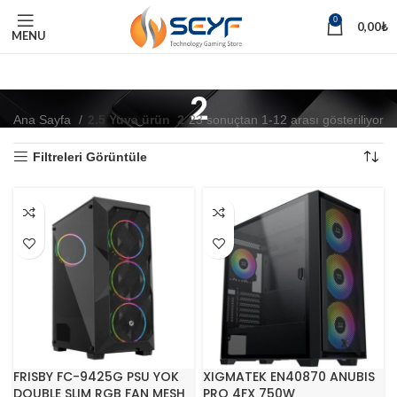
0
0,00
₺
MENU
2
Ana Sayfa
2.5 Yuva ürün
2
23 sonuçtan 1-12 arası gösteriliyor
Filtreleri Görüntüle
FRISBY FC-9425G PSU YOK
XIGMATEK EN40870 ANUBIS
DOUBLE SLIM RGB FAN MESH
PRO 4FX 750W