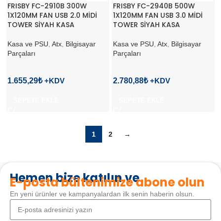
FRISBY FC-2910B 300W
FRISBY FC-2940B 500W
1X120MM FAN USB 2.0 MİDİ
1X120MM FAN USB 3.0 MİDİ
TOWER SİYAH KASA
TOWER SİYAH KASA
Kasa ve PSU
,
Atx
,
Bilgisayar
Kasa ve PSU
,
Atx
,
Bilgisayar
Parçaları
Parçaları
1.655,29
₺
2.780,88
₺
SEPETE EKLE
SEPETE EKLE
1
2
→
Hemen bize katılın ve
E-posta bültenimize abone olun
En yeni ürünler ve kampanyalardan ilk senin haberin olsun.