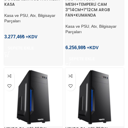
KASA
MESH+TEMPERLİ CAM
3*14CM+1*12CM ARGB
FAN+KUMANDA
Kasa ve PSU
,
Atx
,
Bilgisayar
Parçaları
Kasa ve PSU
,
Atx
,
Bilgisayar
Parçaları
3.277,46
₺
6.256,98
₺
SEPETE EKLE
SEPETE EKLE