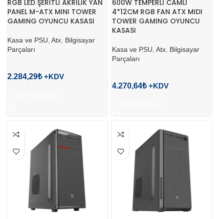
RGB LED ŞERİTLİ AKRİLİK YAN
600W TEMPERLİ CAMLI
PANEL M-ATX MINI TOWER
4*12CM RGB FAN ATX MIDI
GAMING OYUNCU KASASI
TOWER GAMING OYUNCU
KASASI
Kasa ve PSU
,
Atx
,
Bilgisayar
Parçaları
Kasa ve PSU
,
Atx
,
Bilgisayar
Parçaları
2.284,29
₺
4.270,64
₺
SEPETE EKLE
SEPETE EKLE