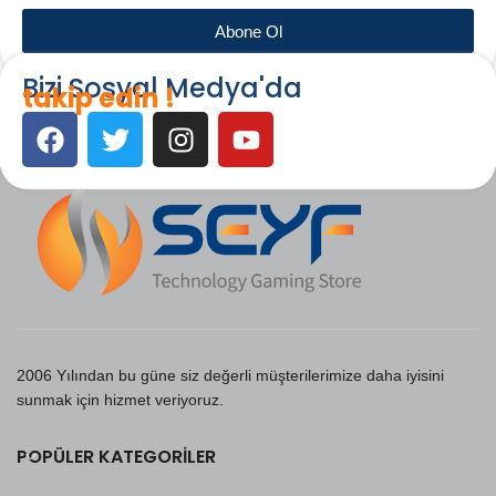
Abone Ol
Bizi Sosyal Medya'da
takip edin !
2006 Yılından bu güne siz değerli müşterilerimize daha iyisini
sunmak için hizmet veriyoruz.
POPÜLER KATEGORILER