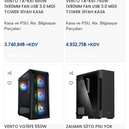
VENTO TA-K61 650W
VENTO TA-K61 750W
1X80MM FAN USB 3.0 MİDİ
1X80MM FAN USB 3.0 MİDİ
TOWER SİYAH KASA
TOWER SİYAH KASA
Kasa ve PSU
,
Atx
,
Bilgisayar
Kasa ve PSU
,
Atx
,
Bilgisayar
Parçaları
Parçaları
3.740,94
₺
4.932,75
₺
SEPETE EKLE
SEPETE EKLE
VENTO VG15FE 550W
ZALMAN S3TG PSU YOK