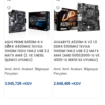
ASUS PRIME B450M-K II
GIGABYTE A520M-K V2 1.0
A
DDR4 4400MHZ 1XVGA
DDR4 5100MHZ 1XVGA
D
1XHDMI 1XDVI 1XM.2 USB 3.2
1XHDMI 1XM.2 USB 3.2 MATX
1
MATX AM4 (2. VE 1.NESİL
AM4 (AMD 5000,5000-G VE
M
İŞLEMCİ UYUMLU)
4000-G SERİSİ İLE UYUMLU)
S
Amd
,
Am4
,
Anakart
,
Bilgisayar
Amd
,
Am4
,
Anakart
,
Bilgisayar
A
Parçaları
Parçaları
P
3.045,72
₺
2.648,46
₺
8
SEPETE EKLE
SEPETE EKLE