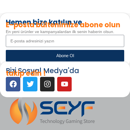
Hemen bize katılın ve
E-posta bültenimize abone olun
En yeni ürünler ve kampanyalardan ilk senin haberin olsun.
Abone Ol
Bizi Sosyal Medya'da
takip edin !