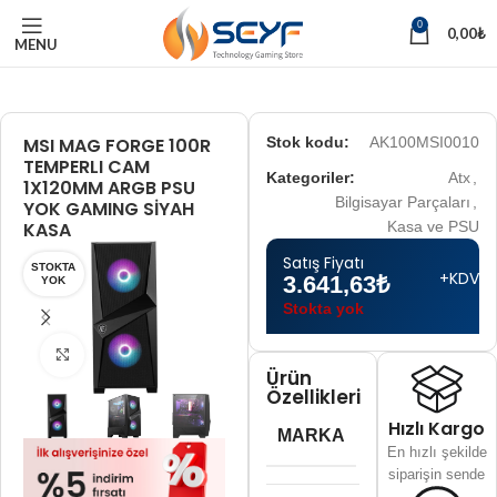
0
0,00
₺
MENU
MSI MAG FORGE 100R
Stok kodu:
AK100MSI0010
TEMPERLI CAM
Kategoriler:
Atx
,
1X120MM ARGB PSU
Bilgisayar Parçaları
,
YOK GAMING SİYAH
KASA
Kasa ve PSU
Satış Fiyatı
STOKTA
+KDV
3.641,63
₺
YOK
Stokta yok
Tam boyut için tıklayın
Ürün
Özellikleri
Hızlı Kargo
MARKA
En hızlı şekilde
siparişin sende