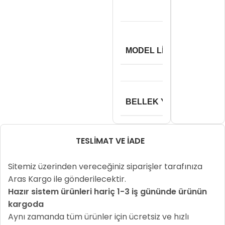
https:/
MODEL LINK
components
BELLEK YUVA SAYISI
TESLIMAT VE İADE
Sitemiz üzerinden vereceğiniz siparişler tarafınıza
Aras Kargo ile gönderilecektir.
Hazır sistem ürünleri hariç 1-3 iş gününde ürünün
kargoda
Aynı zamanda tüm ürünler için ücretsiz ve hızlı