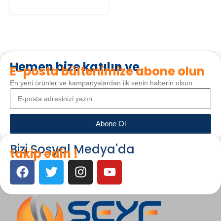
SEPETE EKLE
Hemen bize katılın ve
E-posta bültenimize abone olun
En yeni ürünler ve kampanyalardan ilk senin haberin olsun.
Abone Ol
Bizi Sosyal Medya'da
takip edin !