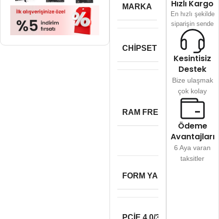
Hızlı Kargo
MARKA
En hızlı şekilde
siparişin sende
CHIPSET
Kesintisiz
Destek
Bize ulaşmak
çok kolay
RAM FREKANS DESTEĞI
Ödeme
Avantajları
6 Aya varan
taksitler
FORM YAPISI
PCIE 4.0/3.0/2.0 (16X MOD