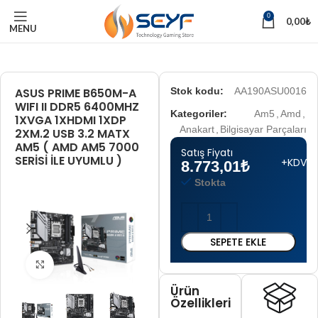
0
0,00
₺
MENU
ASUS PRIME B650M-A
Stok kodu:
AA190ASU0016
WIFI II DDR5 6400MHZ
Kategoriler:
Am5
,
Amd
,
1XVGA 1XHDMI 1XDP
Anakart
,
Bilgisayar Parçaları
2XM.2 USB 3.2 MATX
AM5 ( AMD AM5 7000
Satış Fiyatı
SERİSİ İLE UYUMLU )
+KDV
8.773,01
₺
Stokta
SEPETE EKLE
Tam boyut için tıklayın
Ürün
Özellikleri