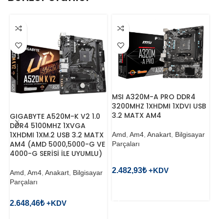
M
MSI A320M-A PRO DDR4
D
3200MHZ 1XHDMI 1XDVI USB
1
3.2 MATX AM4
GIGABYTE A520M-K V2 1.0
N
DDR4 5100MHZ 1XVGA
1XHDMI 1XM.2 USB 3.2 MATX
Amd
,
Am4
,
Anakart
,
Bilgisayar
AM4 (AMD 5000,5000-G VE
A
Parçaları
4000-G SERİSİ İLE UYUMLU)
P
2.482,93
₺
Amd
,
Am4
,
Anakart
,
Bilgisayar
2
Parçaları
SEPETE EKLE
2.648,46
₺