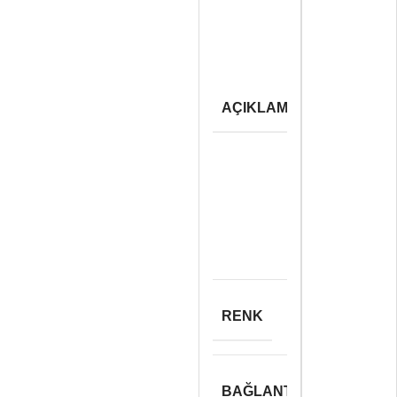
Bağlantı
Türü:
Kablolu
Tuş
Ömrü: 10
Milyon
AÇIKLAMA
Tuşlama
Boyut:
448mm x
178mm x
38m
Ağırlık:
600g
Mouse
Özellikleri
RENK
Siyah
BAĞLANTI TÜRÜ
Usb