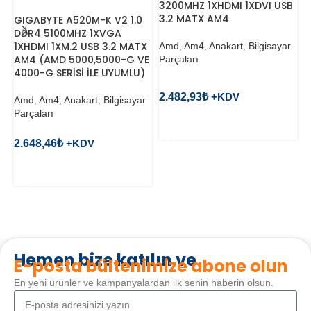
3200MHZ 1XHDMI 1XDVI USB
3.2 MATX AM4
GIGABYTE A520M-K V2 1.0
A
DDR4 5100MHZ 1XVGA
D
1XHDMI 1XM.2 USB 3.2 MATX
1
Amd
,
Am4
,
Anakart
,
Bilgisayar
AM4 (AMD 5000,5000-G VE
M
Parçaları
4000-G SERİSİ İLE UYUMLU)
S
2.482,93
₺
Amd
,
Am4
,
Anakart
,
Bilgisayar
A
Parçaları
P
SEPETE EKLE
2.648,46
₺
8
SEPETE EKLE
Hemen bize katılın ve
E-posta bültenimize abone olun
En yeni ürünler ve kampanyalardan ilk senin haberin olsun.