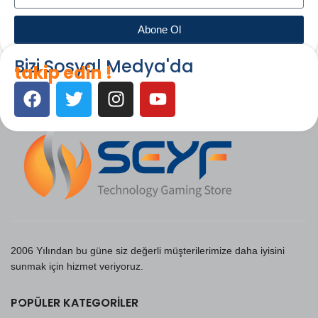
Abone Ol
Bizi Sosyal Medya'da
takip edin !
2006 Yılından bu güne siz değerli müşterilerimize daha iyisini
sunmak için hizmet veriyoruz.
POPÜLER KATEGORILER