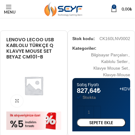
0
0,00
₺
MENU
LENOVO LECOO USB
Stok kodu:
CK160LNV0002
KABLOLU TÜRKÇE Q
Kategoriler:
KLAVYE MOUSE SET
Bilgisayar Parçaları
,
BEYAZ CM101-B
Kablolu Setler
,
Klavye Mouse Set
,
Klavye-Mouse
Satış Fiyatı
+KDV
827,64
₺
Stokta
Tam boyut için tıklayın
SEPETE EKLE