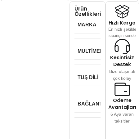
Ürün
Özellikleri
Hızlı Kargo
MARKA
Lecoo
En hızlı şekilde
siparişin sende
MULTIMEDYA
–
Kesintisiz
Destek
Bize ulaşmak
TUŞ DILI
Q Türkçe
çok kolay
Ödeme
BAĞLANTI TIPI
Kablolu
Avantajları
6 Aya varan
taksitler
Klavye
Özellikleri