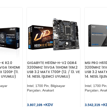
Mhz, 3200 Mhz
-K R2.0
GIGABYTE H610M-H-V2 DDR4
MSI PRO H61
VGA 1XHDMI
3200MHZ 1XVGA 1XHDMI 1XM.2
3200MHZ 1XV
 1200P (11.
USB 3.2 MATX 1700P (12. / 13. VE
USB 3.2 MATX 
Cİ UYUMLU)
14. NESİL İŞLEMCİ UYUMLU)
14. NESİL İŞ
isayar
Intel
,
1700 Pin
,
Bilgisayar
Intel
,
1700 Pin
Parçaları
,
Anakart
Parçaları
,
Anak
3.807,16
₺
3.542,31
₺