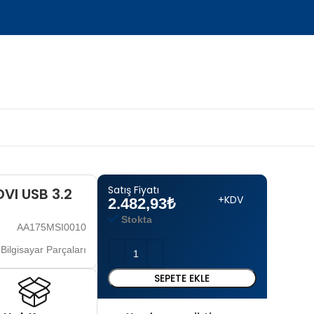
Satış Fiyatı
VI USB 3.2
+KDV
2.482,93
₺
Stokta
AA175MSI0010
Bilgisayar Parçaları
SEPETE EKLE