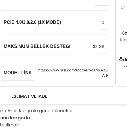
En h
PCIE 4.0/3.0/2.0 (1X MODE)
1
Ke
Biz
MAKSIMUM BELLEK DESTEĞI
32 GB
Öde
6 
https://www.msi.com/Motherboard/A320M-
MODEL LINK
A-PRO
TESLIMAT VE İADE
BELLEK YUVA SAYISI
2
ıza Aras Kargo ile gönderilecektir.
rünün kargoda
CHIPSET
Amd A320
 teslimat!