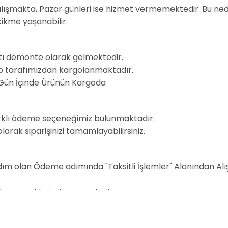
alışmakta, Pazar günleri ise hizmet vermemektedir. Bu ne
cikme yaşanabilir.
TÜMLEŞIK VGA
Yok
rtı demonte olarak gelmektedir.
nıp tarafımızdan kargolanmaktadır.
İŞLEMCI SOKETI
Am4
 Gün İçinde Ürünün Kargoda
farklı ödeme seçeneğimiz bulunmaktadır.
PCIE 4.0/3.0/2.0 (16X MODE)
1
arak siparişinizi tamamlayabilirsiniz.
ım olan Ödeme adımında "Taksitli İşlemler" Alanından Alı
FORM YAPISI
Micro Atx
ksit seçeneklerinden yararlan!
1866 MHz, 2133
Mhz, 2400 Mhz,
RAM FREKANS DESTEĞI
2667 MHz, 2933