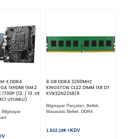
0M-E DDR4
8 GB DDR4 3200MHZ
8 GB D
GA 1XHDMI 1XM.2
KINGSTON CL22 DIMM 1X8 DT
KINGSTO
1700P (12. / 13. VE
KVR32N22S8/8
KVR26N
LEMCİ UYUMLU)
Bilgisayar Parçaları
,
Bellek
,
Bilgisaya
,
Bilgisayar
Masaüstü Bellek
,
DDR4
Masaüstü
art
1.622,18
₺
1.953,24