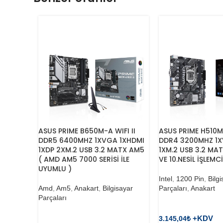
ASUS PRIME B650M-A WIFI II
ASUS PRIME H510M
DDR5 6400MHZ 1XVGA 1XHDMI
DDR4 3200MHZ 1X
1XDP 2XM.2 USB 3.2 MATX AM5
1XM.2 USB 3.2 MATX
( AMD AM5 7000 SERİSİ İLE
VE 10.NESİL İŞLEM
UYUMLU )
Intel
,
1200 Pin
,
Bilg
Amd
,
Am5
,
Anakart
,
Bilgisayar
Parçaları
,
Anakart
Parçaları
3.145,04
₺