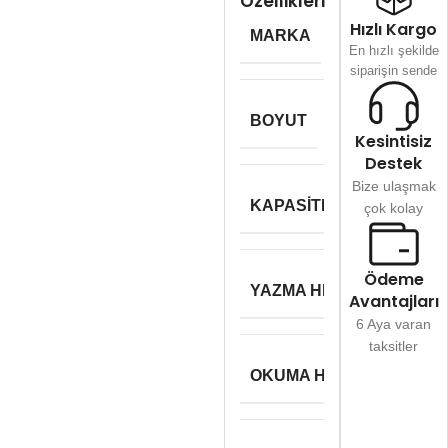
Özellikleri
Hızlı Kargo
MARKA
Kingston
En hızlı şekilde
siparişin sende
BOYUT
m.2
Kesintisiz
Destek
Bize ulaşmak
KAPASITE
1 Tb
çok kolay
Ödeme
YAZMA HIZI
2100MB/s
Avantajları
6 Aya varan
taksitler
OKUMA HIZI
3500MB/s