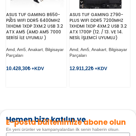
M
4
1
ASUS TUF GAMING B650-
ASUS TUF GAMING Z790-
(
PLUS WIFI DDR5 6400MHZ
PLUS WIFI DDR5 7200MHZ
U
1XHDMI 1XDP 3XM.2 USB 3.2
1XHDMI 1XDP 4XM.2 USB 3.2
ATX AM5 (AMD AM5 7000
ATX 1700P (12. / 13. VE 14.
SERİSİ İLE UYUMLU )
NESİL İŞLEMCİ UYUMLU)
I
P
Amd
,
Am5
,
Anakart
,
Bilgisayar
Amd
,
Am5
,
Anakart
,
Bilgisayar
Parçaları
Parçaları
3
10.428,30
₺
12.911,22
₺
SEPETE EKLE
SEPETE EKLE
Hemen bize katılın ve
E-posta bültenimize abone olun
En yeni ürünler ve kampanyalardan ilk senin haberin olsun.