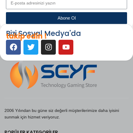
Abone Ol
Bizi Sosyal Medya'da
takip edin !
2006 Yılından bu güne siz değerli müşterilerimize daha iyisini
sunmak için hizmet veriyoruz.
POPÜLER KATEGORILER