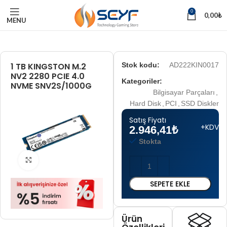
0
0,00
₺
MENU
1 TB KINGSTON M.2
Stok kodu:
AD222KIN0017
NV2 2280 PCIE 4.0
Kategoriler:
NVME SNV2S/1000G
Bilgisayar Parçaları
,
Hard Disk
,
PCI
,
SSD Diskler
Satış Fiyatı
+KDV
2.946,41
₺
Stokta
Tam boyut için tıklayın
SEPETE EKLE
Ürün