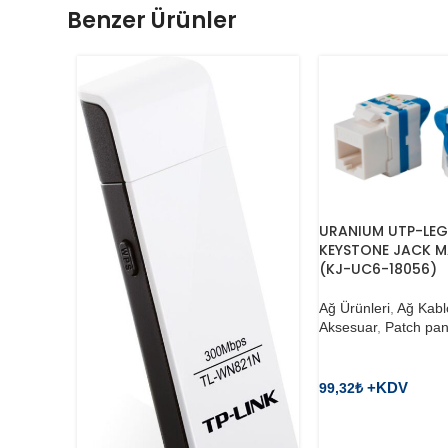
Benzer Ürünler
URANIUM UTP-LEG
KEYSTONE JACK M
(KJ-UC6-18056)
Ağ Ürünleri
,
Ağ Kabl
Aksesuar
,
Patch pan
99,32
₺
SEPETE EKLE