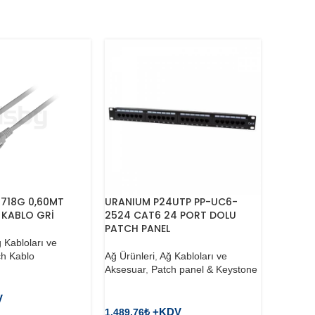
6718G 0,60MT
URANIUM P24UTP PP-UC6-
TP-LIN
 KABLO GRİ
2524 CAT6 24 PORT DOLU
48VOLT
PATCH PANEL
PORT P
 Kabloları ve
ch Kablo
Ağ Ürünleri
,
Ağ Kabloları ve
Ağ Ürünl
Aksesuar
,
Patch panel & Keystone
Poe Enje
1.489,76
₺
1.059,38