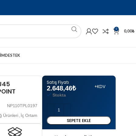
0
0,00
₺
ŞIM
DESTEK
Satış Fiyatı
J45
+KDV
2.648,46
₺
POINT
Stokta
NP110TPL0197
ğ Ürünleri
,
İç Ortam
SEPETE EKLE