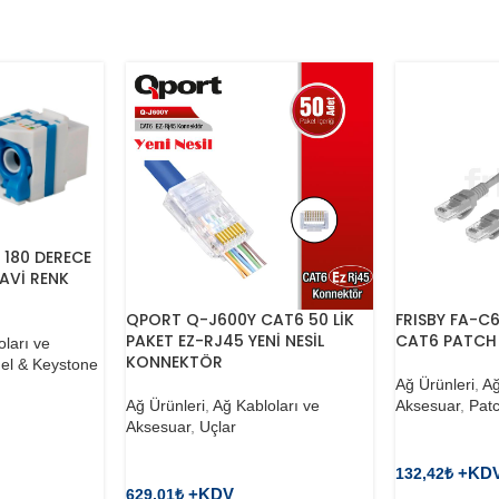
 180 DERECE
AVİ RENK
QPORT Q-J600Y CAT6 50 LİK
FRISBY FA-C
PAKET EZ-RJ45 YENİ NESİL
CAT6 PATCH
oları ve
KONNEKTÖR
el & Keystone
Ağ Ürünleri
,
Ağ
Ağ Ürünleri
,
Ağ Kabloları ve
Aksesuar
,
Pat
Aksesuar
,
Uçlar
132,42
₺
629,01
₺