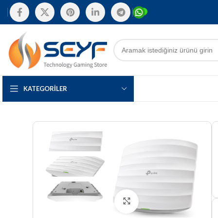
KATEGORILER
Tam boyut için tıklayın