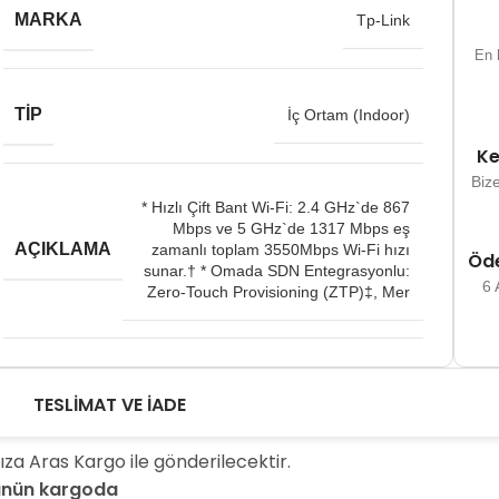
MARKA
Tp-Link
En h
TIP
İç Ortam (Indoor)
Ke
Biz
* Hızlı Çift Bant Wi-Fi: 2.4 GHz`de 867
Mbps ve 5 GHz`de 1317 Mbps eş
AÇIKLAMA
zamanlı toplam 3550Mbps Wi-Fi hızı
Öde
sunar.† * Omada SDN Entegrasyonlu:
6 
Zero-Touch Provisioning (ZTP)‡, Mer
867 Mbps 5GHz + 450Mbps
AĞ İLETIŞIM HIZI
TESLIMAT VE İADE
2.4GHz
ıza Aras Kargo ile gönderilecektir.
rünün kargoda
HARICI ANTEN DESTEĞI
Yok