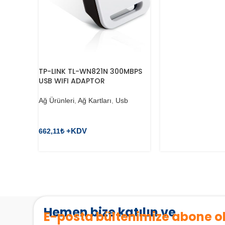
TP-LINK TL-WN821N 300MBPS
USB WIFI ADAPTOR
Ağ Ürünleri
,
Ağ Kartları
,
Usb
662,11
₺
SEPETE EKLE
Hemen bize katılın ve
E-posta bültenimize abone o