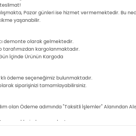
 teslimat!
alışmakta, Pazar günleri ise hizmet vermemektedir. Bu ne
cikme yaşanabilir.
ANTEN SAYISI
Yok
rtı demonte olarak gelmektedir.
nıp tarafımızdan kargolanmaktadır.
https://www.tp-link.com/tr/business-
 Gün İçinde Ürünün Kargoda
MODEL LINK
networking/ceiling-mount-
ap/eap223/
farklı ödeme seçeneğimiz bulunmaktadır.
arak siparişinizi tamamlayabilirsiniz.
PORT SAYISI
Yok
ım olan Ödeme adımında "Taksitli İşlemler" Alanından Alı
ksit seçeneklerinden yararlan!