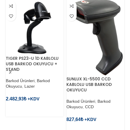
TIGER PS23-U 1D KABLOLU
T
USB BARKOD OKUYUCU +
K
STAND
O
SUNLUX XL-5500 CCD
Barkod Ürünleri
,
Barkod
B
KABLOLU USB BARKOD
Okuyucu
,
Lazer
O
OKUYUCU
2.482,93
₺
5
Barkod Ürünleri
,
Barkod
Okuyucu
,
CCD
SEPETE EKLE
827,64
₺