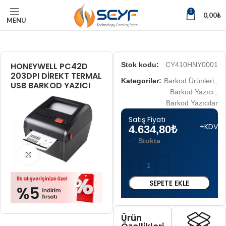
0
0,00
₺
MENU
HONEYWELL PC42D
Stok kodu:
CY410HNY0001
203DPI DİREKT TERMAL
Kategoriler:
Barkod Ürünleri
,
USB BARKOD YAZICI
Barkod Yazıcı
,
Barkod Yazıcılar
Satış Fiyatı
+KDV
4.634,80
₺
Stokta
Tam boyut için tıklayın
SEPETE EKLE
Ürün