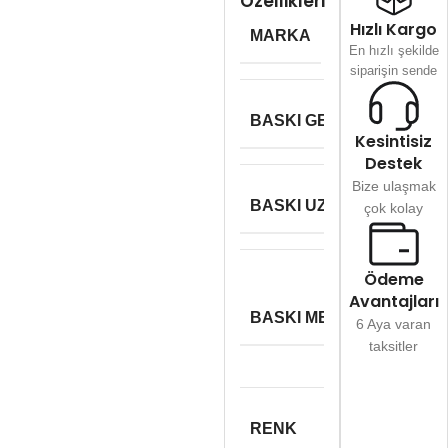
Özellikleri
Hızlı Kargo
MARKA
Honeywell
En hızlı şekilde
siparişin sende
BASKI GENIŞLIĞI
104m
Kesintisiz
Destek
Bize ulaşmak
BASKI UZUNLUĞU
–
çok kolay
Ödeme
Dire
Avantajları
Termal
BASKI METODU
6 Aya varan
Ribons
taksitler
RENK
Siyah