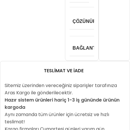
203
ÇÖZÜNÜRLÜK
Dpi
BAĞLANTI
Usb
TESLIMAT VE İADE
Sitemiz üzerinden vereceğiniz siparişler tarafınıza
Aras Kargo ile gönderilecektir.
Hazır sistem ürünleri hariç 1-3 iş gününde ürünün
kargoda
Aynı zamanda tüm ürünler için ücretsiz ve hızlı
teslimat!
Kargo firmaları Cumartesi günleri yarım gün