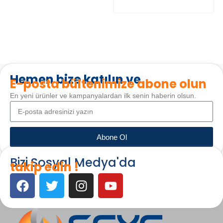
SEPETE EKLE
Hemen bize katılın ve
E-posta bültenimize abone olun
En yeni ürünler ve kampanyalardan ilk senin haberin olsun.
Abone Ol
Bizi Sosyal Medya'da
takip edin !