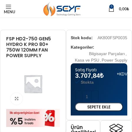
0
0,00
₺
MENU
FSP HD2-750 GEN5
Stok kodu:
AK800FSP0035
HYDRO K PRO 80+
Kategoriler:
750W 120MM FAN
Bilgisayar Parçaları
,
POWER SUPPLY
Kasa ve PSU
,
Power Supply
Satış Fiyatı
+KDV
3.707,84
₺
Stokta
Tam boyut için tıklayın
SEPETE EKLE
Ürün