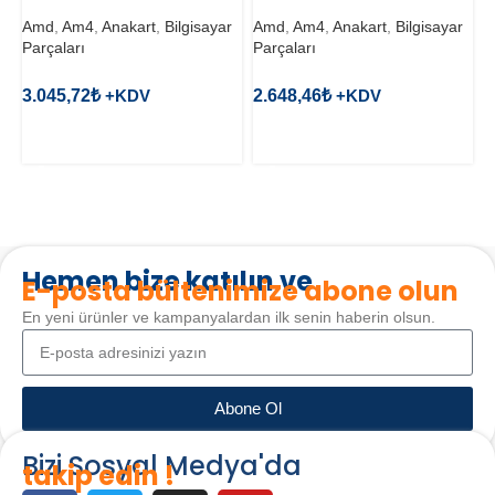
Amd
,
Am4
,
Anakart
,
Bilgisayar
Amd
,
Am4
,
Anakart
,
Bilgisayar
A
Parçaları
Parçaları
P
3.045,72
₺
2.648,46
₺
1
SEPETE EKLE
SEPETE EKLE
Hemen bize katılın ve
E-posta bültenimize abone olun
En yeni ürünler ve kampanyalardan ilk senin haberin olsun.
Abone Ol
Bizi Sosyal Medya'da
takip edin !