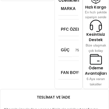
Özellikleri
Hızlı Kargo
MARKA
Fsp
En hızlı şekilde
siparişin sende
PFC ÖZELLIĞI
–
Kesintisiz
Destek
Bize ulaşmak
GÜÇ
750 Watt
çok kolay
Ödeme
120
FAN BOYUTU
Avantajları
mm
6 Aya varan
taksitler
TESLIMAT VE İADE