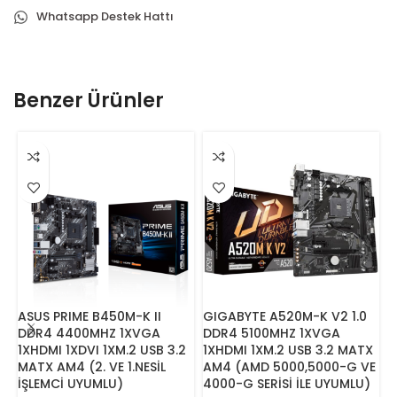
Whatsapp Destek Hattı
Benzer Ürünler
ASUS PRIME B450M-K II
GIGABYTE A520M-K V2 1.0
A
DDR4 4400MHZ 1XVGA
DDR4 5100MHZ 1XVGA
P
1XHDMI 1XDVI 1XM.2 USB 3.2
1XHDMI 1XM.2 USB 3.2 MATX
1
MATX AM4 (2. VE 1.NESİL
AM4 (AMD 5000,5000-G VE
A
İŞLEMCİ UYUMLU)
4000-G SERİSİ İLE UYUMLU)
S