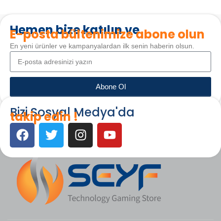
Hemen bize katılın ve
E-posta bültenimize abone olun
En yeni ürünler ve kampanyalardan ilk senin haberin olsun.
Abone Ol
Bizi Sosyal Medya'da
takip edin !