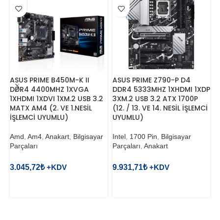
ASUS PRIME B450M-K II
ASUS PRIME Z790-P D4
8
DDR4 4400MHZ 1XVGA
DDR4 5333MHZ 1XHDMI 1XDP
G
1XHDMI 1XDVI 1XM.2 USB 3.2
3XM.2 USB 3.2 ATX 1700P
K
MATX AM4 (2. VE 1.NESİL
(12. / 13. VE 14. NESİL İŞLEMCİ
İŞLEMCİ UYUMLU)
UYUMLU)
B
M
Amd
,
Am4
,
Anakart
,
Bilgisayar
Intel
,
1700 Pin
,
Bilgisayar
Parçaları
Parçaları
,
Anakart
1
3.045,72
₺
9.931,71
₺
SEPETE EKLE
SEPETE EKLE