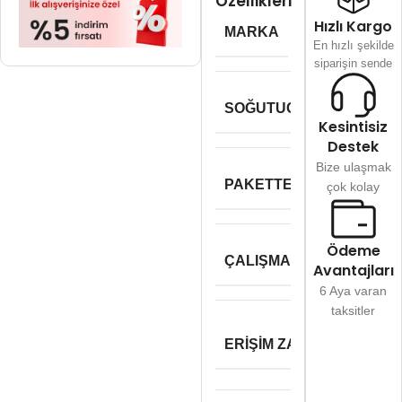
Özellikleri
Hızlı Kargo
MARKA
Twinmos
En hızlı şekilde
siparişin sende
SOĞUTUCU
RGB
Kesintisiz
Destek
Bize ulaşmak
PAKETTEKI RAM SAYISI
çok kolay
Ödeme
ÇALIŞMA VOLTAJI
1.35
Avantajları
6 Aya varan
taksitler
CL
ERIŞIM ZAMANI
16