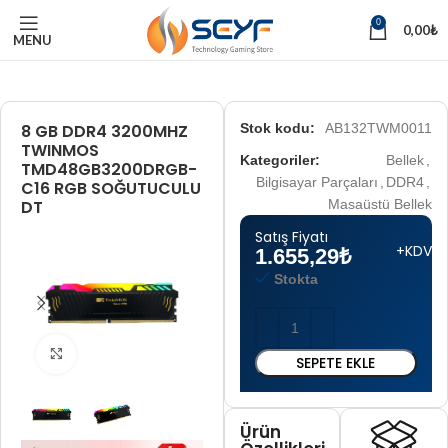
0
0,00
₺
MENU
8 GB DDR4 3200MHZ
Stok kodu:
AB132TWM0011
TWINMOS
Kategoriler:
Bellek
,
TMD48GB3200DRGB-
Bilgisayar Parçaları
,
DDR4
,
C16 RGB SOĞUTUCULU
DT
Masaüstü Bellek
Satış Fiyatı
+KDV
1.655,29
₺
Stokta
Tam boyut için tıklayın
SEPETE EKLE
Ürün