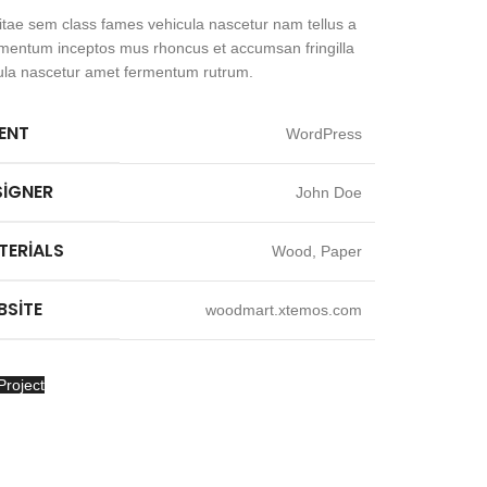
itae sem class fames vehicula nascetur nam tellus a
mentum inceptos mus rhoncus et accumsan fringilla
ula nascetur amet fermentum rutrum.
IENT
WordPress
SIGNER
John Doe
TERIALS
Wood, Paper
BSITE
woodmart.xtemos.com
Project