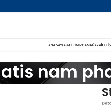
ANA SAYFA
HAKKIMIZDA
MAĞAZA
İLETI
atis nam pha
S
Deta