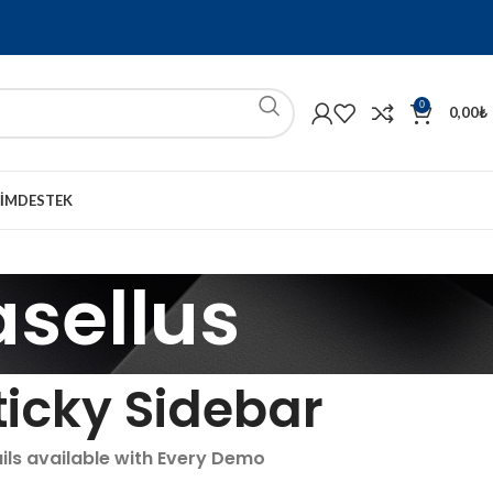
0
0,00
₺
ŞIM
DESTEK
sellus
ticky Sidebar
ils available with Every Demo