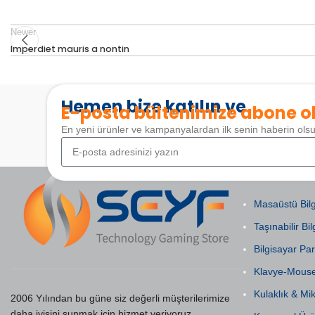
Newer
Imperdiet mauris a nontin
Hemen bize katılın ve
E-posta bültenimize abone o
En yeni ürünler ve kampanyalardan ilk senin haberin ols
POPÜLER KAT
Masaüstü Bilg
Taşınabilir Bil
Bilgisayar Par
Klavye-Mous
Kulaklık & Mi
2006 Yılından bu güne siz değerli müşterilerimize
daha iyisini sunmak için hizmet veriyoruz.