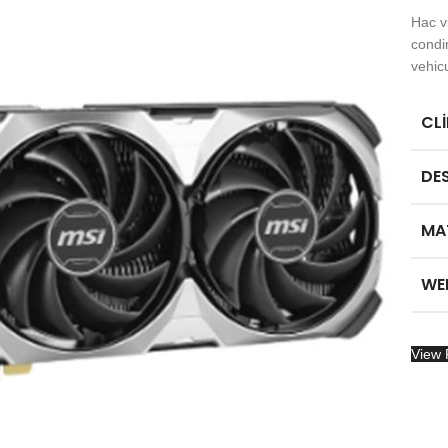
Hac v
condi
vehic
CL
DE
MA
WE
View 