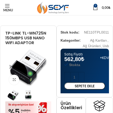
0
0,00
₺
MENU
TP-LINK TL-WN725N
Stok kodu:
NE110TPL0011
150MBPS USB NANO
Kategoriler:
Ağ Kartları
,
WIFI ADAPTOR
Ağ Ürünleri
,
Usb
Satış Fiyatı
+KDV
562,80
₺
Stokta
Tam boyut için tıklayın
SEPETE EKLE
Ürün
Özellikleri