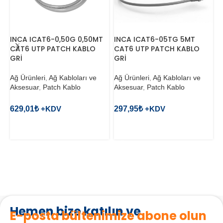
INCA ICAT6-0,50G 0,50MT
INCA ICAT6-05TG 5MT
U
CAT6 UTP PATCH KABLO
CAT6 UTP PATCH KABLO
2
GRİ
GRİ
P
Ağ Ürünleri
,
Ağ Kabloları ve
Ağ Ürünleri
,
Ağ Kabloları ve
A
Aksesuar
,
Patch Kablo
Aksesuar
,
Patch Kablo
A
K
629,01
₺
297,95
₺
1
SEPETE EKLE
SEPETE EKLE
Hemen bize katılın ve
E-posta bültenimize abone olun