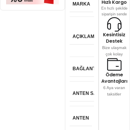
Hızlı Kargo
MARKA
En hızlı şekilde
siparişin sende
https:/
Kesintisiz
link.com/
AÇIKLAMA
networking/ada
Destek
Bize ulaşmak
çok kolay
BAĞLANTI TIPI
Ödeme
Avantajları
6 Aya varan
ANTEN SAYISI
taksitler
ANTEN