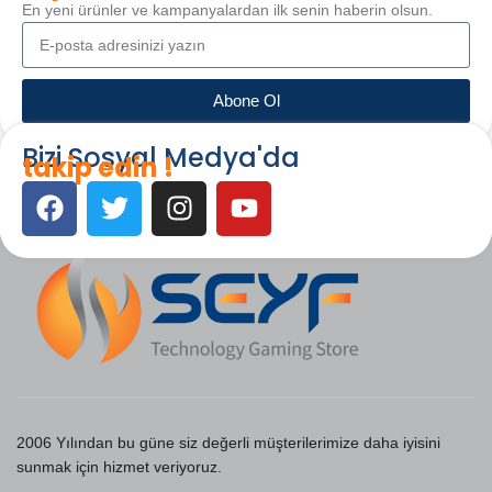
En yeni ürünler ve kampanyalardan ilk senin haberin olsun.
Abone Ol
Bizi Sosyal Medya'da
takip edin !
2006 Yılından bu güne siz değerli müşterilerimize daha iyisini
sunmak için hizmet veriyoruz.