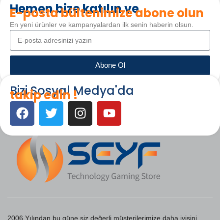
Hemen bize katılın ve
E-posta bültenimize abone olun
En yeni ürünler ve kampanyalardan ilk senin haberin olsun.
Abone Ol
Bizi Sosyal Medya'da
takip edin !
2006 Yılından bu güne siz değerli müşterilerimize daha iyisini