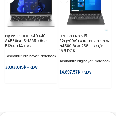
HP PROBOOK 440 G10
LENOVO NB V15
P
8A566EA I5-1335U 8GB
82QY00R1TX INTEL CELERON
N
512SSD 14 FDOS
N4500 8GB 256SSD O/B
15.6 DOS
T
Taşınabilir Bilgisayar
,
Notebook
v
Taşınabilir Bilgisayar
,
Notebook
38.038,45
₺
1
14.897,57
₺
SEPETE EKLE
SEPETE EKLE