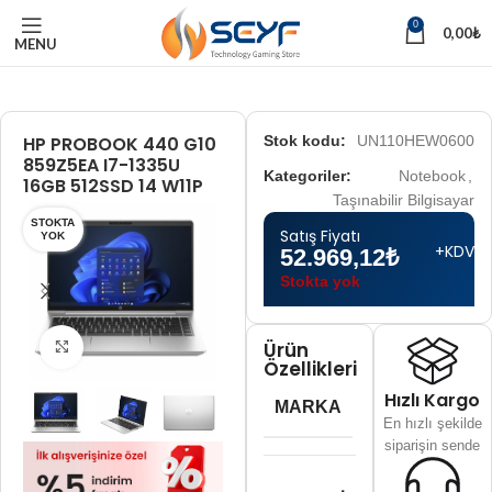
0
0,00
₺
MENU
HP PROBOOK 440 G10
Stok kodu:
UN110HEW0600
859Z5EA I7-1335U
Kategoriler:
Notebook
,
16GB 512SSD 14 W11P
Taşınabilir Bilgisayar
STOKTA
Satış Fiyatı
YOK
+KDV
52.969,12
₺
Stokta yok
Ürün
Tam boyut için tıklayın
Özellikleri
Hızlı Kargo
MARKA
En hızlı şekilde
siparişin sende