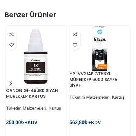
Benzer Ürünler
HP 1VV21AE GT53XL
MÜREKKEP 6000 SAYFA
SİYAH
C
CANON GI-490BK SIYAH
K
MUREKKEP KARTUS
Tüketim Malzemeleri
,
Kartuş
T
Tüketim Malzemeleri
,
Kartuş
350,00
₺
562,80
₺
3
SEPETE EKLE