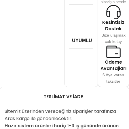
siparişin sende
C
Kesintisiz
e
C
Destek
e
Bize ulaşmak
C
UYUMLU YAZICILAR
çok kolay
e
C
e
C
Ödeme
Avantajları
6 Aya varan
taksitler
TESLIMAT VE İADE
Sitemiz üzerinden vereceğiniz siparişler tarafınıza
Aras Kargo ile gönderilecektir.
Hazır sistem ürünleri hariç 1-3 iş gününde ürünün