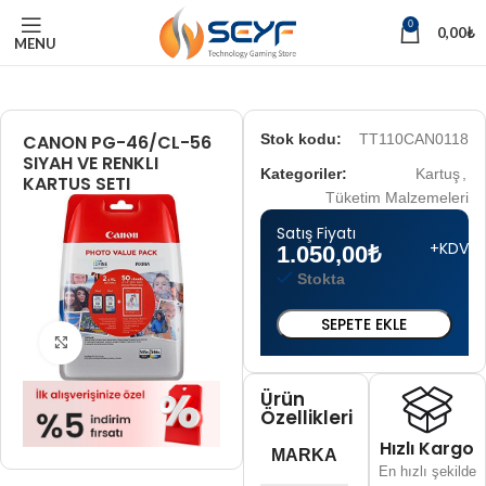
0
0,00
₺
MENU
CANON PG-46/CL-56
Stok kodu:
TT110CAN0118
SIYAH VE RENKLI
Kategoriler:
Kartuş
,
KARTUS SETI
Tüketim Malzemeleri
Satış Fiyatı
+KDV
1.050,00
₺
Stokta
SEPETE EKLE
Tam boyut için tıklayın
Ürün
Özellikleri
Hızlı Kargo
MARKA
Canon
En hızlı şekilde