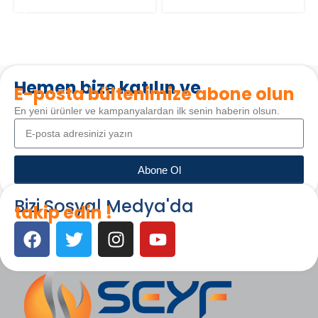
SEPETE EKLE
Hemen bize katılın ve
E-posta bültenimize abone olun
En yeni ürünler ve kampanyalardan ilk senin haberin olsun.
Abone Ol
Bizi Sosyal Medya'da
takip edin !