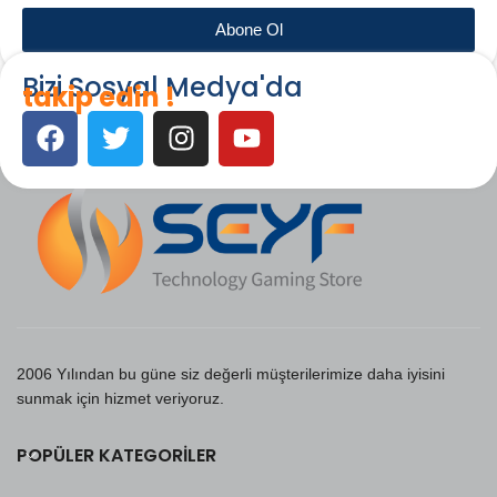
Abone Ol
Bizi Sosyal Medya'da
takip edin !
2006 Yılından bu güne siz değerli müşterilerimize daha iyisini
sunmak için hizmet veriyoruz.
POPÜLER KATEGORILER