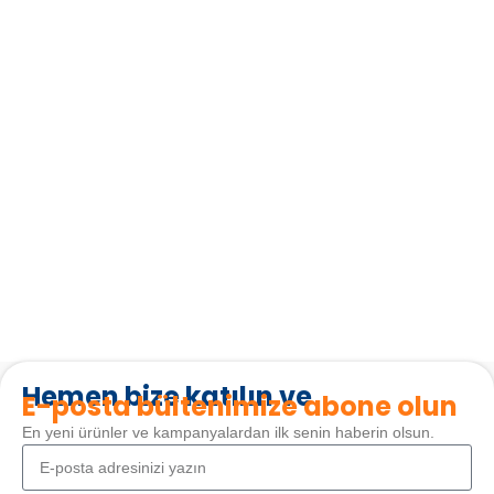
Hemen bize katılın ve
E-posta bültenimize abone olun
En yeni ürünler ve kampanyalardan ilk senin haberin olsun.