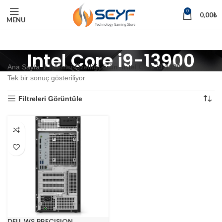
0
0,00
₺
MENU
Intel Core i9-13900
Ana Sayfa
İşlemci Özelliği ürün
Intel Core i9-13900
Tek bir sonuç gösteriliyor
Filtreleri Görüntüle
DELL WS PRECISION