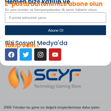
Hemen bize katılın ve
E-posta bültenimize abone olun
En yeni ürünler ve kampanyalardan ilk senin haberin olsun.
Abone Ol
Bizi Sosyal Medya'da
takip edin !
2006 Yılından bu güne siz değerli müşterilerimize daha iyisini