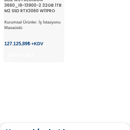
3660_I9-13900-2 32GB 1TB
M2 SSD RTX3060 W11PRO
Kurumsal Ürünler
,
İş İstasyonu
Masaüstü
127.125,89
₺
SEPETE EKLE